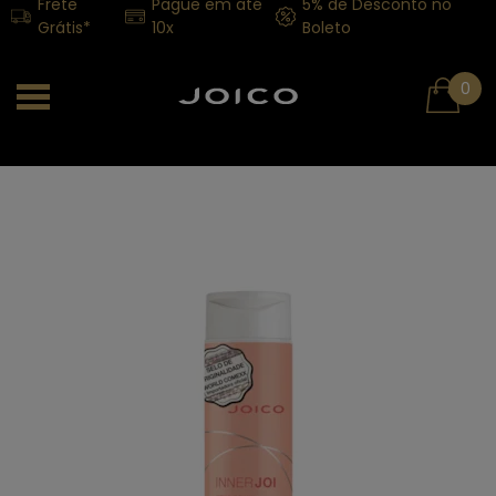
Frete
Pague em até
5% de Desconto no
Grátis*
10x
Boleto
0