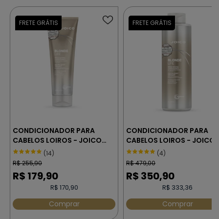
CONDICIONADOR PARA
CONDICIONADOR PARA
CABELOS LOIROS - JOICO
CABELOS LOIROS - JOICO
BLONDE LIFE 250 ml
BLONDE LIFE 1000 ml
(14)
(4)
R$
255,90
R$
479,00
R$
179,90
R$
350,90
R$ 170,90
R$ 333,36
Comprar
Comprar