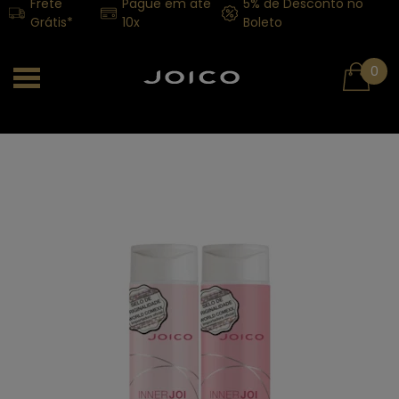
Frete
Pague em até
5% de Desconto no
Grátis*
10x
Boleto
0