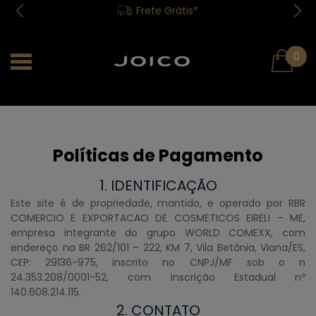
Frete Grátis*
0
Políticas de Pagamento
1. IDENTIFICAÇÃO
Este site é de propriedade, mantido, e operado por RBR
COMERCIO E EXPORTACAO DE COSMETICOS EIRELI – ME,
empresa integrante do grupo WORLD COMEXX, com
endereço na BR 262/101 – 222, KM 7, Vila Betânia, Viana/ES,
CEP: 29136-975, inscrito no CNPJ/MF sob o n
24.353.208/0001-52, com Inscrição Estadual nº
140.608.214.115.
2. CONTATO