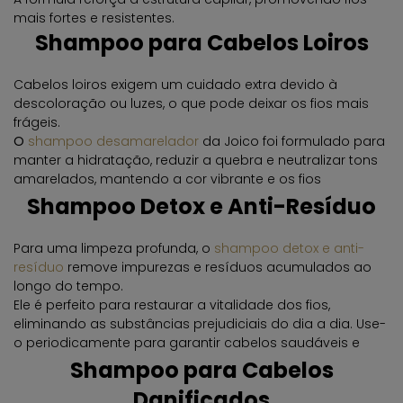
como calor excessivo e produtos químicos.
mais fortes e resistentes.
Shampoo para Cabelos Loiros
Cabelos loiros exigem um cuidado extra devido à
descoloração ou
luzes, o que pode deixar os fios mais
frágeis.
O
shampoo desamarelador
da Joico foi formulado para
manter a hidratação, reduzir a quebra e neutralizar tons
amarelados, mantendo a cor vibrante e os fios
saudáveis.
Shampoo Detox e Anti-Resíduo
Para uma limpeza profunda, o
shampoo detox e anti-
resíduo
remove impurezas e resíduos acumulados ao
longo do tempo.
Ele é perfeito para restaurar a vitalidade dos fios,
eliminando as substâncias prejudiciais do dia a dia. Use-
o periodicamente para garantir cabelos saudáveis e
sem acúmulo de produtos.
Shampoo para Cabelos
Danificados