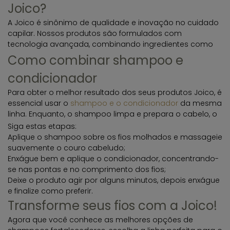
Joico?
preparam o cabelo para receber tratamentos mais
profundos.
A Joico é sinônimo de qualidade e inovação no cuidado
capilar. Nossos produtos são formulados com
tecnologia avançada, combinando ingredientes como
queratina, óleos nutritivos e proteção térmica, para
Como combinar shampoo e
oferecer resultados profissionais em casa. Se você
condicionador
busca tratamento capilar de alta performance, a Joico é
a escolha certa.
Para obter o melhor resultado dos seus produtos Joico, é
essencial usar o
shampoo e o condicionador
da mesma
linha. Enquanto, o shampoo limpa e prepara o cabelo, o
condicionador hidrata e nutre profundamente.
Siga estas etapas:
Aplique o shampoo sobre os fios molhados e massageie
suavemente o couro cabeludo;
Enxágue bem e aplique o condicionador, concentrando-
se nas pontas e no comprimento dos fios;
Deixe o produto agir por alguns minutos, depois enxágue
e finalize como preferir.
Transforme seus fios com a Joico!
Agora que você conhece as melhores opções de