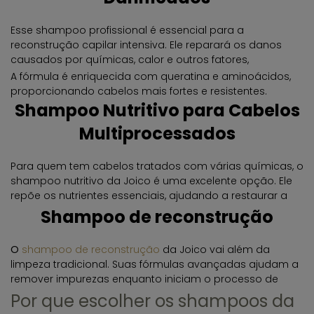
Esse shampoo profissional é essencial para a
reconstrução capilar intensiva. Ele reparará os danos
causados por químicas, calor e outros fatores,
restaurando a saúde e a estrutura dos fios.
A fórmula é enriquecida com queratina e aminoácidos,
proporcionando cabelos mais fortes e resistentes.
Shampoo Nutritivo para Cabelos
Multiprocessados
Para quem tem cabelos tratados com várias químicas, o
shampoo nutritivo da Joico é uma excelente opção. Ele
repõe os nutrientes essenciais, ajudando a restaurar a
vitalidade e a elasticidade dos fios.
Shampoo de reconstrução
O
shampoo de reconstrução
da Joico vai além da
limpeza tradicional. Suas fórmulas avançadas ajudam a
remover impurezas enquanto iniciam o processo de
reparação da fibra capilar. Com tecnologia exclusiva e
Por que escolher os shampoos da
ativos reconstrutores, fortalecem os fios danificados e