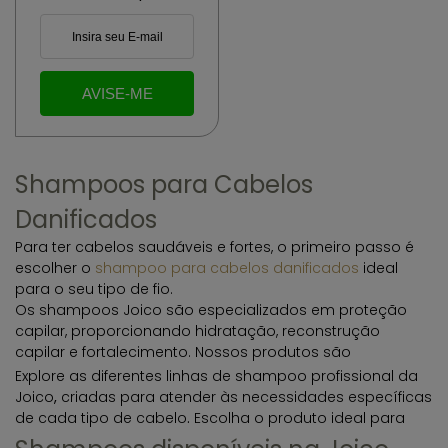
Shampoos para Cabelos
Danificados
Para ter cabelos
saudáveis e fortes, o primeiro passo é
escolher o
shampoo para cabelos danificados
ideal
para o seu tipo de fio.
Os
shampoos
Joico são especializados em proteção
capilar, proporcionando hidratação, reconstrução
capilar e fortalecimento. Nossos produtos são
desenvolvidos com tecnologia avançada, garantindo
Explore as diferentes linhas de shampoo profissional da
fios mais saudáveis e resistentes.
Joico
,
criadas para atender
às necessidades específicas
de cada tipo de cabelo
.
Escolha o produto ideal para
hidratar, fortalecer
,
proteger e reconstruir seus fios.