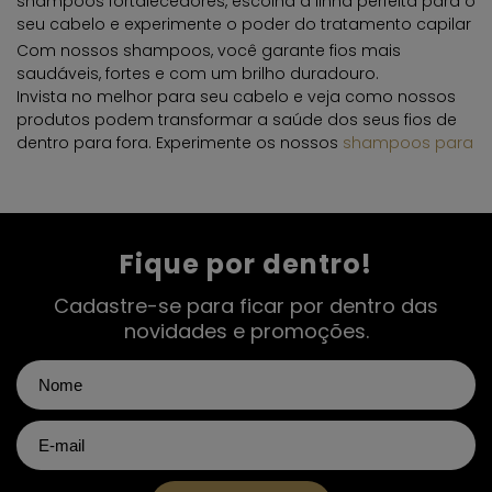
shampoos fortalecedores, escolha a linha perfeita para o
seu cabelo e experimente o poder do tratamento capilar
profissional.
Com nossos shampoos, você garante fios mais
saudáveis, fortes e com um brilho duradouro.
Invista no melhor para seu cabelo e veja como nossos
produtos podem transformar a saúde dos seus fios de
dentro para fora. Experimente os nossos
shampoos para
cabelos danificados
e conquiste o cabelo dos seus
sonhos!
Fique por dentro!
Cadastre-se para ficar por dentro das
novidades e promoções.