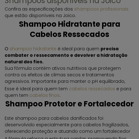
Shampoos
disponíveis na Joico
Confira
as
especificações dos
shampoos profissionais
que estão disponíveis na Joico.
Shampoo Hidratante para
Cabelos Ressecados
O
shampoo hidratante
é ideal para quem
precisa
combater o ressecamento e devolver a hidratação
natural dos fios.
Sua fórmula contém ativos nutritivos que protegem
contra os efeitos de climas secos e tratamentos
agressivos. Importante para manter o pH equilibrado,
evitando que as cutículas do cabelo se abram, o que
Esse é ideal para quem tem
cabelos ressecados
e para
poderia resultar em fios quebradiços e sem brilho.
quem tem
cabelos finos
.
Shampoo Protetor e Fortalecedor
Este
shampoo
para cabelos danificados foi
desenvolvido especialmente para cabelos fragilizados,
oferecendo proteção e atuando como um fortalecedor
capilar contra danos causados por agentes externos,
A fórmula reforça a estrutura capilar, promovendo fios