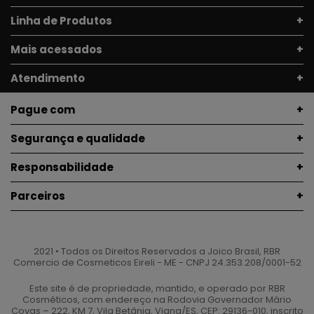
Linha de Produtos
Mais acessados
Atendimento
Pague com
Segurança e qualidade
Responsabilidade
Parceiros
2021 • Todos os Direitos Reservados a Joico Brasil, RBR
Comercio de Cosmeticos Eireli - ME - CNPJ 24.353.208/0001-52
Este site é de propriedade, mantido, e operado por RBR
Cosméticos, com endereço na Rodovia Governador Mário
Covas – 222, KM 7, Vila Betânia, Viana/ES, CEP: 29136-010, inscrito