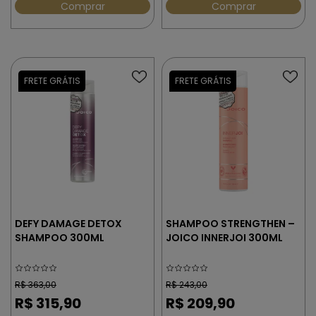
Comprar
Comprar
DEFY DAMAGE DETOX
SHAMPOO STRENGTHEN –
SHAMPOO 300ML
JOICO INNERJOI 300ML
R$
363,00
R$
243,00
R$
315,90
R$
209,90