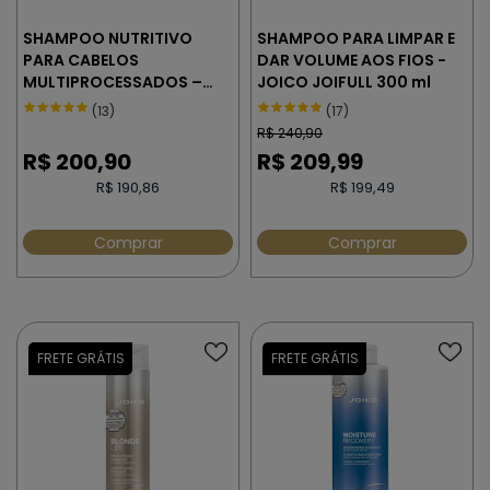
SHAMPOO NUTRITIVO
SHAMPOO PARA LIMPAR E
PARA CABELOS
DAR VOLUME AOS FIOS -
MULTIPROCESSADOS –
JOICO JOIFULL 300 ml
JOICO K-PAK COLOR
(13)
(17)
THERAPY 300 ml
R$
240,90
R$
200,90
R$
209,99
R$ 190,86
R$ 199,49
Comprar
Comprar