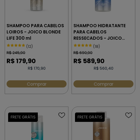
SHAMPOO PARA CABELOS
SHAMPOO HIDRATANTE
LOIROS - JOICO BLONDE
PARA CABELOS
LIFE 300 ml
RESSECADOS - JOICO
MOISTURE RECOVERY 1000
(12)
(18)
ml
R$
245,90
R$
690,90
R$
179,90
R$
589,90
R$ 170,90
R$ 560,40
Comprar
Comprar