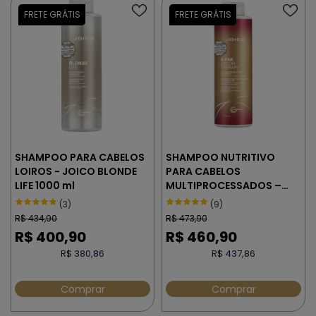
SHAMPOO PARA CABELOS
SHAMPOO NUTRITIVO
LOIROS - JOICO BLONDE
PARA CABELOS
LIFE 1000 ml
MULTIPROCESSADOS –
JOICO K-PAK COLOR
(3)
(9)
THERAPY 1000 ml
R$
434,90
R$
473,90
R$
400,90
R$
460,90
R$ 380,86
R$ 437,86
Comprar
Comprar