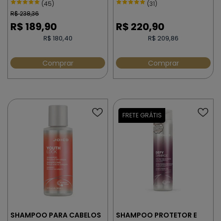
MOISTURE RECOVERY 300
(45)
(31)
ml
R$
238,36
R$
189,90
R$
220,90
R$ 180,40
R$ 209,86
Comprar
Comprar
SHAMPOO PARA CABELOS
SHAMPOO PROTETOR E