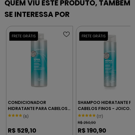
CONDICIONADOR
SHAMPOO HIDRATANTE PA
HIDRATANTE PARA CABELOS
CABELOS FINOS - JOICO
FINOS - JOICO HYDRA
HYDRA SPLASH 300 ml
(6)
(17)
SPLASH 1000 ml
R$
250,90
R$
529,10
R$
190,90