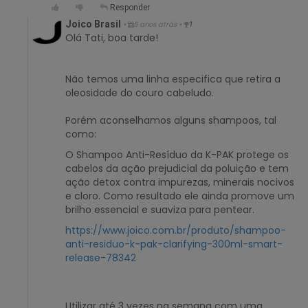
Responder
Joico Brasil
•
5 anos atrás
•
1
Olá Tati, boa tarde!
Não temos uma linha especifica que retira a
oleosidade do couro cabeludo.
Porém aconselhamos alguns shampoos, tal
como:
O Shampoo Anti-Resíduo da K-PAK protege os
cabelos da ação prejudicial da poluição e tem
ação detox contra impurezas, minerais nocivos
e cloro. Como resultado ele ainda promove um
brilho essencial e suaviza para pentear.
https://www.joico.com.br/produto/shampoo-
anti-residuo-k-pak-clarifying-300ml-smart-
release-78342
Utilizar até 3 vezes na semana com uma