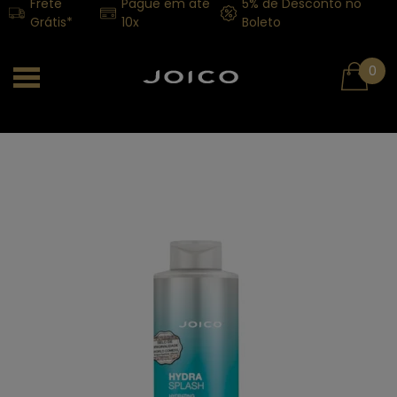
Frete
Pague em até
5% de Desconto no
Grátis*
10x
Boleto
0