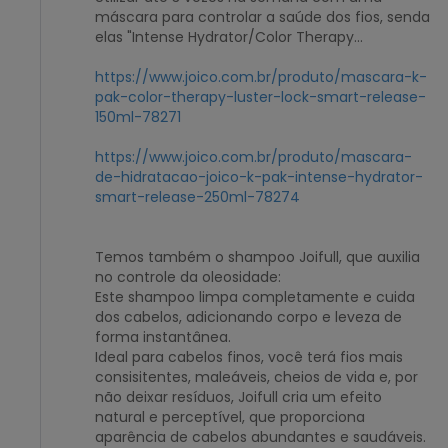
máscara para controlar a saúde dos fios, senda
elas "Intense Hydrator/Color Therapy...
https://www.joico.com.br/produto/mascara-k-
pak-color-therapy-luster-lock-smart-release-
150ml-78271
https://www.joico.com.br/produto/mascara-
de-hidratacao-joico-k-pak-intense-hydrator-
smart-release-250ml-78274
Temos também o shampoo Joifull, que auxilia
no controle da oleosidade:
Este shampoo limpa completamente e cuida
dos cabelos, adicionando corpo e leveza de
forma instantânea.
Ideal para cabelos finos, você terá fios mais
consisitentes, maleáveis, cheios de vida e, por
não deixar resíduos, Joifull cria um efeito
natural e perceptível, que proporciona
aparência de cabelos abundantes e saudáveis.