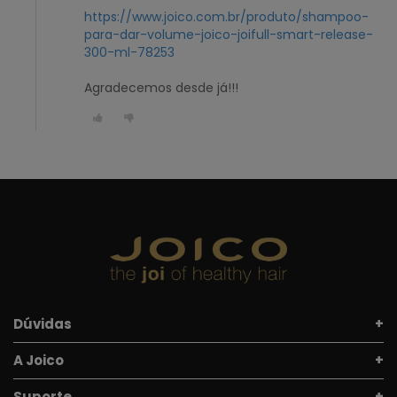
https://www.joico.com.br/produto/shampoo-
para-dar-volume-joico-joifull-smart-release-
300-ml-78253
Agradecemos desde já!!!
Dúvidas
A Joico
Suporte