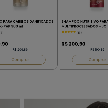
 PARA CABELOS DANIFICADOS
SHAMPOO NUTRITIVO PAR
– JOICO K-PAK 300 ml
MULTIPROCESSADOS – JOI
COLOR THERAPY 300 ml
(31)
(13)
,90
R$
200,90
R$ 209,86
R$ 190,86
Comprar
Comprar