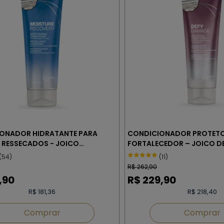
ONADOR HIDRATANTE PARA
CONDICIONADOR PROTETO
 RESSECADOS - JOICO
FORTALECEDOR – JOICO D
E RECOVERY 250 ml
250 ml
(54)
(11)
R$
262,90
,90
R$
229,90
R$ 181,36
R$ 218,40
Comprar
Comprar