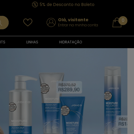
5% de Desconto no Boleto
Olá, visitante
0
Entrar na minha conta
ITS
LINHAS
HIDRATAÇÃO