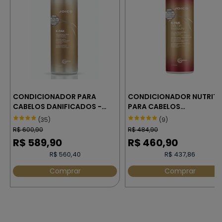
CONDICIONADOR PARA
CONDICIONADOR NUTRITI
CABELOS DANIFICADOS -
PARA CABELOS
JOICO K-PAK 1000 ml
MULTIPROCESSADOS –
(35)
(9)
JOICO K-PAK COLOR
R$
600,90
R$
484,90
THERAPY 1000 ml
R$
589,90
R$
460,90
R$ 560,40
R$ 437,86
Comprar
Comprar