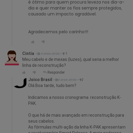
é ótimo para quem procura leveza nos dia-a-
dia e quer manter os fios sempre protegidos,
causado um impacto agradável.
Agradecemos pelo carinho!!!
Cintia
•
4 anos atrás
•
1
Meu cabelo e de mexas (luzes), qual seria a melhor
linha de reconstrução?
Responder
Joico Brasil
•
4 anos atrás
•
2
Olá Boa tarde, tudo bem?
Indicamos a nosso cronograma reconstrução K-
PAK.
O que há de mais avançado em reconstrução para
seus cabelos.
As fórmulas multi-ação da linha K-PAK apresentam
o revolucionário Smart Release. A mais poderosa