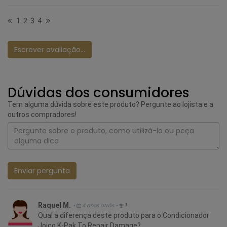
1
2
3
4
Escrever avaliação...
Dúvidas dos consumidores
Tem alguma dúvida sobre este produto? Pergunte ao lojista e a
outros compradores!
Enviar pergunta
Raquel M.
•
4 anos atrás
•
1
Qual a diferença deste produto para o Condicionador
Joico K-Pak To Repair Damage?