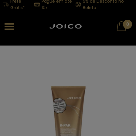
Frete
Pague em até
5% de Desconto no
Grátis*
10x
Boleto
0