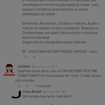
tecnologia em reconstrução capilar já criada - para
reparar e fortalecer precisamente os locais
danificados do cabelo.
Benefícios: Reconstrói, fortalece e hidrata. Ajuda a
manter os cabelos fortes e saudáveis. Shampoo e
Condicionador uso diário. Reconstrutor e máscara
para uso semanal.
Segue Link do cronograma capilar indicado:
KIT JOICO PARA RECONSTRUÇÃO CAPILAR - Joico
Luciane
•
4 anos atrás
•
-1
Quantas vezes devo usar o K-PAK RECONSTRUCTING
CONDITIONER? Foi me passado de 15 em 15 dias, estou
com duvidas..
Responder
Joico Brasil
•
4 anos atrás
•
1
Olá Luciane boa tarde, tudo bem?