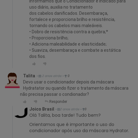
Informamos que o Condicionador é Indicado para
uso diário, auxilia no tratamento
dos cabelos danificados. Desembaraça,
fortalece e proporciona brilho e resistência,
tornando os cabelos mais maleáveis.
• Dobro de resistência contra a quebra;*
• Proporciona brilho;
• Adiciona maleabilidade e elasticidade;
• Suaviza, desembaraça e combate a estática
dos fios.
Talita
•
2 anos atrás
•
0
Devo usar o condicionador depois da máscara
Hydratator ou quando fizer o tratamento da máscara
não precisa passar o condionador?
Responder
Joico Brasil
•
2 anos atrás
•
0
Olá Talita, boa tarde! Tudo bem?
Orientamos que é importante o uso do
condicionador após uso da máscara Hydrator.