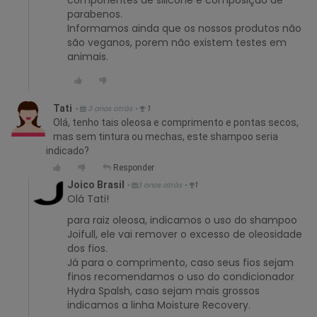
parabenos.
Informamos ainda que os nossos produtos não
são veganos, porem não existem testes em
animais.
Tati
•
3 anos atrás
•
1
Olá, tenho tais oleosa e comprimento e pontas secos,
mas sem tintura ou mechas, este shampoo seria
indicado?
Responder
Joico Brasil
•
3 anos atrás
•
1
Olá Tati!
para raiz oleosa, indicamos o uso do shampoo
Joifull, ele vai remover o excesso de oleosidade
dos fios.
Já para o comprimento, caso seus fios sejam
finos recomendamos o uso do condicionador
Hydra Spalsh, caso sejam mais grossos
indicamos a linha Moisture Recovery.