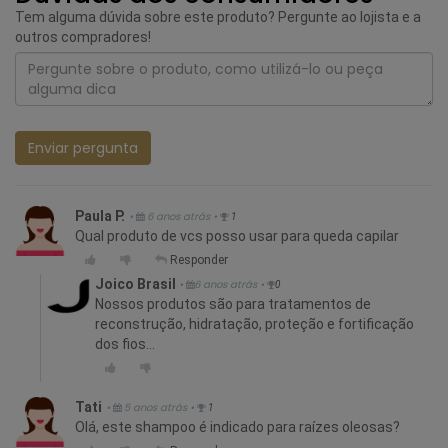
Tem alguma dúvida sobre este produto? Pergunte ao lojista e a
outros compradores!
Enviar pergunta
Paula P.
•
6 anos atrás
•
1
Qual produto de vcs posso usar para queda capilar
Responder
Joico Brasil
•
6 anos atrás
•
0
Nossos produtos são para tratamentos de
reconstrução, hidratação, proteção e fortificação
dos fios...
Tati
•
5 anos atrás
•
1
Olá, este shampoo é indicado para raízes oleosas?