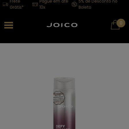
Frete
Pague em até
5% de Desconto no
Grátis*
10x
Boleto
0