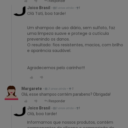
Responder
Joico Brasil
•
5 anos atrás
•
1
Olá Tati, boa tarde!
Um shampoo de uso diário, sem sulfato, faz
uma limpeza suave e protege a cutícula
prevenindo os danos.
O resultado: fios resistentes, macios, com brilho
e aparência saudável.
Agradecemos pelo carinho!!!
Margarete
•
3 anos atrás
•
1
Olá, esse shampoo contém parabeno? Obrigada!
Responder
Joico Brasil
•
3 anos atrás
•
1
Olá, boa tarde!
Informamos que nossos produtos, contém
componentes de silicone e composição de