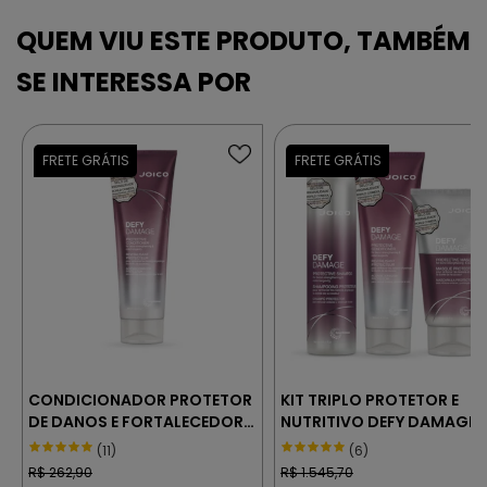
CONDICIONADOR PROTETOR
KIT TRIPLO PROTETOR E
DE DANOS E FORTALECEDOR
NUTRITIVO DEFY DAMAGE
– JOICO DEFY DAMAGE 250
JOICO
(11)
(6)
ml
R$
262,90
R$
1.545,70