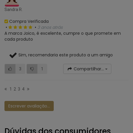
Sandra R.
Compra Verificada
•
•
3 anos atrás
A marca Joico, é excelente, cumpre o que promete em
cada produto
Sim, recomendaria este produto a um amigo
Compartilhar...
3
1
1
2
3
4
Escrever avaliação...
Dúvidas dos consumidores