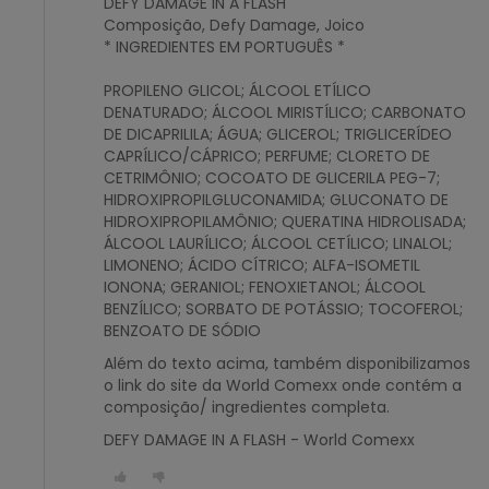
DEFY DAMAGE IN A FLASH
Composição, Defy Damage, Joico
* INGREDIENTES EM PORTUGUÊS *
PROPILENO GLICOL; ÁLCOOL ETÍLICO
DENATURADO; ÁLCOOL MIRISTÍLICO; CARBONATO
DE DICAPRILILA; ÁGUA; GLICEROL; TRIGLICERÍDEO
CAPRÍLICO/CÁPRICO; PERFUME; CLORETO DE
CETRIMÔNIO; COCOATO DE GLICERILA PEG-7;
HIDROXIPROPILGLUCONAMIDA; GLUCONATO DE
HIDROXIPROPILAMÔNIO; QUERATINA HIDROLISADA;
ÁLCOOL LAURÍLICO; ÁLCOOL CETÍLICO; LINALOL;
LIMONENO; ÁCIDO CÍTRICO; ALFA-ISOMETIL
IONONA; GERANIOL; FENOXIETANOL; ÁLCOOL
BENZÍLICO; SORBATO DE POTÁSSIO; TOCOFEROL;
BENZOATO DE SÓDIO
Além do texto acima, também disponibilizamos
o link do site da World Comexx onde contém a
composição/ ingredientes completa.
DEFY DAMAGE IN A FLASH - World Comexx