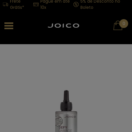
Frete
Pague em até
5% de Desconto no
Grátis*
10x
Boleto
0