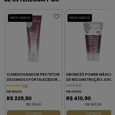
CONDICIONADOR PROTETOR
KBOND20 POWER MÁSCAR
DE DANOS E FORTALECEDOR
DE RECONSTRUÇÃO JOICO
– JOICO DEFY DAMAGE 250
DEFY DAMAGE 150ml
(11)
ml
R$
262,90
R$
473,00
R$
229,90
R$
410,90
R$ 218,40
R$ 390,36
Comprar
Comprar