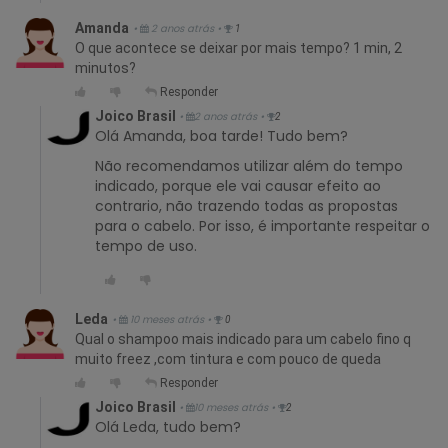
Amanda
•
2 anos atrás
•
1
O que acontece se deixar por mais tempo? 1 min, 2
minutos?
Responder
Joico Brasil
•
2 anos atrás
•
2
Olá Amanda, boa tarde! Tudo bem?
Não recomendamos utilizar além do tempo
indicado, porque ele vai causar efeito ao
contrario, não trazendo todas as propostas
para o cabelo. Por isso, é importante respeitar o
tempo de uso.
Leda
•
10 meses atrás
•
0
Qual o shampoo mais indicado para um cabelo fino q
muito freez ,com tintura e com pouco de queda
Responder
Joico Brasil
•
10 meses atrás
•
2
Olá Leda, tudo bem?