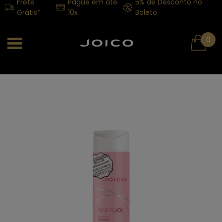
Frete
Pague em até
5% de Desconto no
Grátis*
10x
Boleto
0