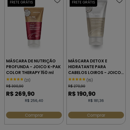
MÁSCARA DE NUTRIÇÃO
MÁSCARA DETOX E
PROFUNDA - JOICO K-PAK
HIDRATANTE PARA
COLOR THERAPY 150 ml
CABELOS LOIROS - JOICO
BLONDE LIFE 150 ml
(21)
(15)
R$
300,90
R$
270,90
R$
269,90
R$
190,90
R$ 256,40
R$ 181,36
Comprar
Comprar