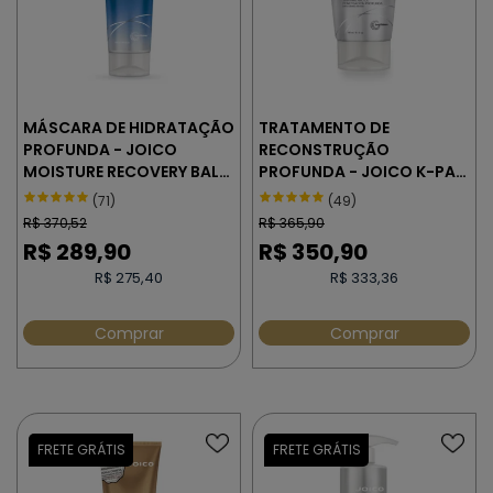
MÁSCARA DE HIDRATAÇÃO
TRATAMENTO DE
PROFUNDA - JOICO
RECONSTRUÇÃO
MOISTURE RECOVERY BALM
PROFUNDA - JOICO K-PAK
250 ml
DEEP PENETRATING 150 ml
(71)
(49)
R$
370,52
R$
365,90
R$
289,90
R$
350,90
R$ 275,40
R$ 333,36
Comprar
Comprar