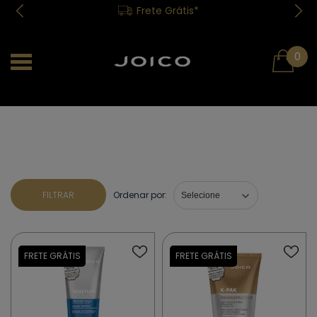
Frete Grátis*
0
FILTRAR
Ordenar por: