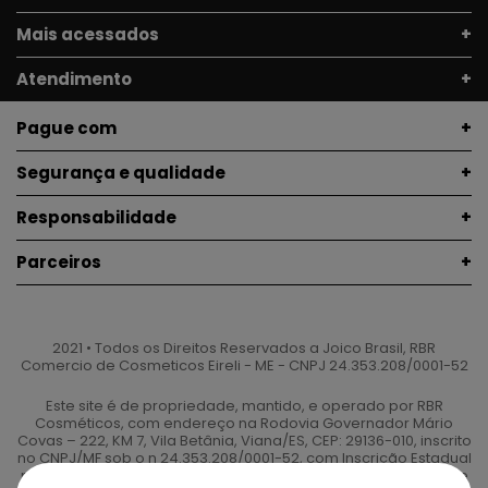
Mais acessados
Atendimento
Pague com
Segurança e qualidade
Responsabilidade
Parceiros
2021 • Todos os Direitos Reservados a Joico Brasil, RBR
Comercio de Cosmeticos Eireli - ME - CNPJ 24.353.208/0001-52
Este site é de propriedade, mantido, e operado por RBR
Cosméticos, com endereço na Rodovia Governador Mário
Covas – 222, KM 7, Vila Betânia, Viana/ES, CEP: 29136-010, inscrito
no CNPJ/MF sob o n 24.353.208/0001-52, com Inscrição Estadual
nº 140.608.214.115. *Frete Grátis apenas para produtos acima de