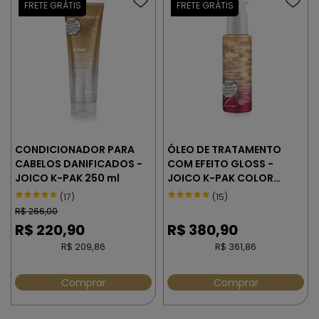
CONDICIONADOR PARA
ÓLEO DE TRATAMENTO
CABELOS DANIFICADOS -
COM EFEITO GLOSS -
JOICO K-PAK 250 ml
JOICO K-PAK COLOR
THERAPY 63 ml
(17)
(15)
R$
266,00
R$
220,90
R$
380,90
R$ 209,86
R$ 361,86
Comprar
Comprar