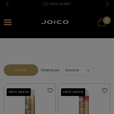
Frete Grátis*
0
FILTRAR
Ordenar por: