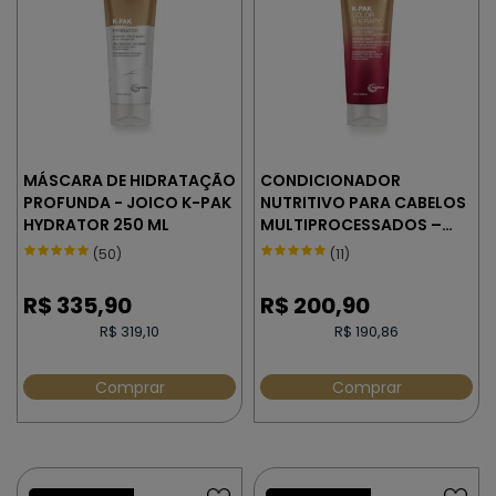
MÁSCARA DE HIDRATAÇÃO
CONDICIONADOR
PROFUNDA - JOICO K-PAK
NUTRITIVO PARA CABELOS
HYDRATOR 250 ML
MULTIPROCESSADOS –
JOICO K-PAK COLOR
(50)
(11)
THERAPY 250 ml
R$
335,90
R$
200,90
R$ 319,10
R$ 190,86
Comprar
Comprar