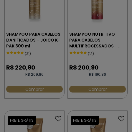
SHAMPOO PARA CABELOS
SHAMPOO NUTRITIVO
DANIFICADOS – JOICO K-
PARA CABELOS
PAK 300 ml
MULTIPROCESSADOS –
JOICO K-PAK COLOR
(31)
(13)
THERAPY 300 ml
R$
220,90
R$
200,90
R$ 209,86
R$ 190,86
Comprar
Comprar