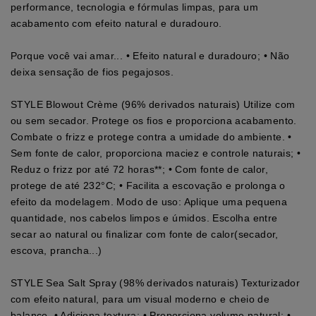
performance, tecnologia e fórmulas limpas, para um
acabamento com efeito natural e duradouro.
Porque você vai amar... • Efeito natural e duradouro; • Não
deixa sensação de fios pegajosos.
STYLE Blowout Crème (96% derivados naturais) Utilize com
ou sem secador. Protege os fios e proporciona acabamento.
Combate o frizz e protege contra a umidade do ambiente. •
Sem fonte de calor, proporciona maciez e controle naturais; •
Reduz o frizz por até 72 horas**; • Com fonte de calor,
protege de até 232°C; • Facilita a escovação e prolonga o
efeito da modelagem. Modo de uso: Aplique uma pequena
quantidade, nos cabelos limpos e úmidos. Escolha entre
secar ao natural ou finalizar com fonte de calor(secador,
escova, prancha...)
STYLE Sea Salt Spray (98% derivados naturais) Texturizador
com efeito natural, para um visual moderno e cheio de
balanço. • Adiciona textura; • Proporciona volume natural; •