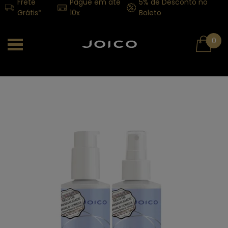
Frete
Pague em até
5% de Desconto no
Grátis*
10x
Boleto
0