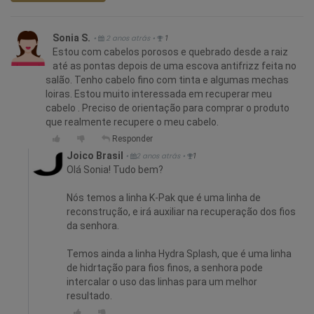
Sonia S.
•
2 anos atrás
•
1
Estou com cabelos porosos e quebrado desde a raiz
até as pontas depois de uma escova antifrizz feita no
salão. Tenho cabelo fino com tinta e algumas mechas
loiras. Estou muito interessada em recuperar meu
cabelo . Preciso de orientação para comprar o produto
que realmente recupere o meu cabelo.
Responder
Joico Brasil
•
2 anos atrás
•
1
Olá Sonia! Tudo bem?
Nós temos a linha K-Pak que é uma linha de
reconstrução, e irá auxiliar na recuperação dos fios
da senhora.
Temos ainda a linha Hydra Splash, que é uma linha
de hidrtação para fios finos, a senhora pode
intercalar o uso das linhas para um melhor
resultado.