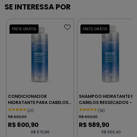
CONDICIONADOR
SHAMPOO HIDRATANTE PA
HIDRATANTE PARA CABELOS
CABELOS RESSECADOS -
RESSECADOS - JOICO
JOICO MOISTURE RECOVE
(31)
(18)
MOISTURE RECOVERY 1000 ml
1000 ml
R$
690,90
R$
690,90
R$
600,90
R$
589,90
R$ 570,86
R$ 560,40