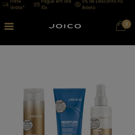
Frete
Pague em até
5% de Desconto no
Grátis*
10x
Boleto
0