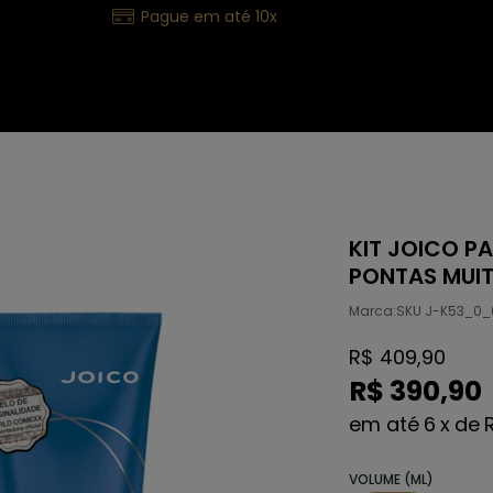
Pague em até 10x
KIT JOICO P
PONTAS MUI
Marca:
SKU J-K53_0_
R$ 409,90
R$ 390,90
6
x
de
VOLUME (ML)