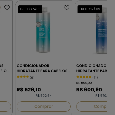
OS
CONDICIONADOR
CONDICIONADOR
 FIOS
HIDRATANTE PARA CABELOS
HIDRATANTE PARA C
FINOS - JOICO HYDRA
RESSECADOS - JOIC
(6)
(31)
SPLASH 1000 ml
MOISTURE RECOVERY 
R$
690,90
R$
529,10
R$
600,90
R$ 502,64
R$ 570,86
Comprar
Comprar