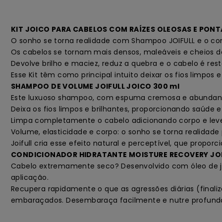
KIT JOICO PARA CABELOS COM RAÍZES OLEOSAS E PONT
O sonho se torna realidade com Shampoo JOIFULL e o co
Os cabelos se tornam mais densos, maleáveis e cheios d
Devolve brilho e maciez, reduz a quebra e o cabelo é res
Esse Kit têm como principal intuito deixar os fios limpos
SHAMPOO DE VOLUME JOIFULL JOICO 300 ml
Este luxuoso shampoo, com espuma cremosa e abundante, 
Deixa os fios limpos e brilhantes, proporcionando saúde
Limpa completamente o cabelo adicionando corpo e lev
Volume, elasticidade e corpo: o sonho se torna realidade 
Joifull cria esse efeito natural e perceptível, que prop
CONDICIONADOR HIDRATANTE MOISTURE RECOVERY JOI
Cabelo extremamente seco? Desenvolvido com óleo de joj
aplicação.
Recupera rapidamente o que as agressões diárias (finaliz
embaraçados. Desembaraça facilmente e nutre profunda