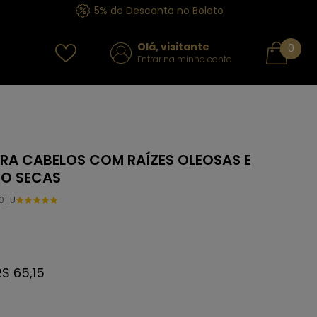
5% de Desconto no Boleto
Olá, visitante
0
Entrar na minha conta
ARA CABELOS COM RAÍZES OLEOSAS E
TO SECAS
0_U
R$ 65,15