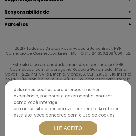
Responsabilidade
Parceiros
2021 • Todos os Direitos Reservados a Joico Brasil, RBR
Comercio de Cosmeticos Eireli - ME - CNPJ 24.353.208/0001-52
Este site é de propriedade, mantido, e operado por RBR
Cosméticos, com endereço na Rodovia Governador Mário
Covas – 222, KM 7, Vila Betânia, Viana/ES, CEP: 29136-010, inscrito
no CNPJ/MF sob o n 24.353.208/0001-52, com Inscrição Estadual
nº 140.608.214.115. *Frete Grátis apenas para produtos acima de
R$ 150,00. **Preços e condições de pagamento exclusivos para
Utilizamos cookies para oferecer melhor
Loja Virtual, com validade somente para o dia de hoje ou
experiência, melhorar o desempenho, analisar
enquanto durarem os estoques.***Parcela mínima de R$ 40,00.
como você interage
em nosso site e personalizar conteúdo. Ao utilizar
este site, você concorda com o uso de cookies
LI E ACEITO