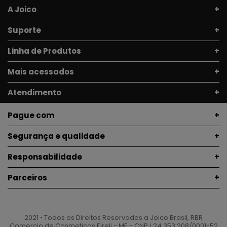
A Joico
Suporte
Linha de Produtos
Mais acessados
Atendimento
Pague com
Segurança e qualidade
Responsabilidade
Parceiros
2021 • Todos os Direitos Reservados a Joico Brasil, RBR
Comercio de Cosmeticos Eireli - ME - CNPJ 24.353.208/0001-52