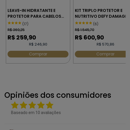
LEAVE-IN HIDRATANTE E
KIT TRIPLO PROTETOR E
PROTETOR PARA CABELOS
NUTRITIVO DEFY DAMAGE
FINOS - JOICO HYDRA
JOICO
(17)
(6)
SPLASH 100 ml
R$
369,25
R$
1.545,70
R$
259,90
R$
600,90
R$ 246,90
R$ 570,86
Comprar
Comprar
Opiniões dos consumidores
Baseado em
10
avaliações