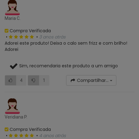
Maria C.
Compra Verificada
•
•
3 anos atrás
Adorei este produto! Deixa o calo sem frizz e com brilho!
Adorei
Sim, recomendaria este produto a um amigo
Compartilhar...
4
1
Veridiana P.
Compra Verificada
•
•
4 anos atrás