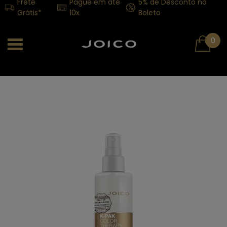
Frete
Pague em até
5% de Desconto no
Grátis*
10x
Boleto
0