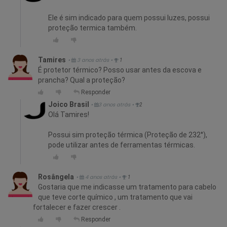
Ele é sim indicado para quem possui luzes, possui
proteção termica também.
Tamires
•
3 anos atrás
•
1
É protetor térmico? Posso usar antes da escova e
prancha? Qual a proteção?
Responder
Joico Brasil
•
3 anos atrás
•
2
Olá Tamires!
Possui sim proteção térmica (Proteção de 232°),
pode utilizar antes de ferramentas térmicas.
Rosângela
•
4 anos atrás
•
1
Gostaria que me indicasse um tratamento para cabelo
que teve corte químico , um tratamento que vai
fortalecer e fazer crescer .
Responder