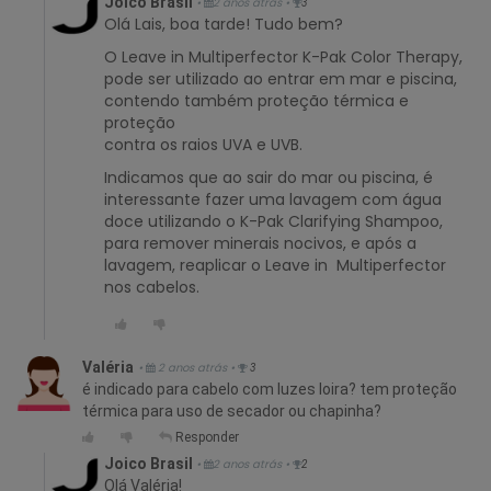
Joico Brasil
•
2 anos atrás
•
3
Olá Lais, boa tarde! Tudo bem?
O Leave in Multiperfector K-Pak Color Therapy,
pode ser utilizado ao entrar em mar e piscina,
contendo também proteção térmica e
proteção
contra os raios UVA e UVB.
Indicamos que ao sair do mar ou piscina, é
interessante fazer uma lavagem com água
doce utilizando o K-Pak Clarifying Shampoo,
para remover minerais nocivos, e após a
lavagem, reaplicar o Leave in Multiperfector
nos cabelos.
Valéria
•
2 anos atrás
•
3
é indicado para cabelo com luzes loira? tem proteção
térmica para uso de secador ou chapinha?
Responder
Joico Brasil
•
2 anos atrás
•
2
Olá Valéria!