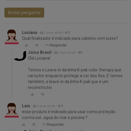
Enviar pergunta
Luciana
•
2 anos atrás
•
3
Qual finalizador é indicado para cabelos vom luzes?
Responder
Joico Brasil
•
2 anos atrás
•
3
Olá Luciana!
Temos o Leave-in da linha K-pak color therapy que
vai nutrir enquanto protege a cor dos fios. E temos
também, o leave-in da linha K-pak que é um
reconstrutor.
Lais
•
2 anos atrás
•
3
esse produto é indicado para usar como proteção
contra sol , agua do mar e piscina ?
Responder