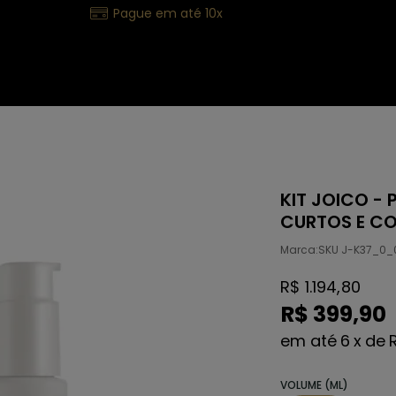
Pague em até 10x
KIT JOICO -
CURTOS E C
Marca:
SKU J-K37_0_
R$ 1.194,80
R$ 399,90
6
x
de
VOLUME (ML)