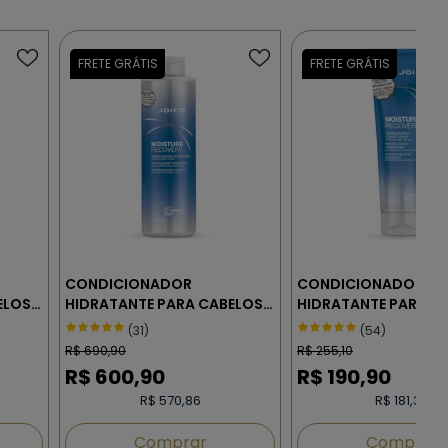
CONDICIONADOR
CONDICIONADOR
ELOS
HIDRATANTE PARA CABELOS
HIDRATANTE PARA C
RESSECADOS - JOICO
RESSECADOS - JOIC
(31)
(54)
MOISTURE RECOVERY 1000 ml
MOISTURE RECOVERY 
R$
690,90
R$
255,10
R$
600,90
R$
190,90
R$ 570,86
R$ 181,36
Comprar
Comprar