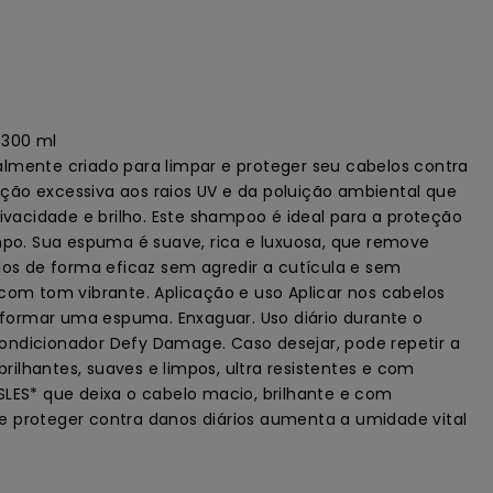
 300 ml
mente criado para limpar e proteger seu cabelos contra
ição excessiva aos raios UV e da poluição ambiental que
ivacidade e brilho. Este shampoo é ideal para a proteção
mpo. Sua espuma é suave, rica e luxuosa, que remove
os de forma eficaz sem agredir a cutícula e sem
om tom vibrante. Aplicação e uso Aplicar nos cabelos
rmar uma espuma. Enxaguar. Uso diário durante o
ndicionador Defy Damage. Caso desejar, pode repetir a
rilhantes, suaves e limpos, ultra resistentes e com
 SLES* que deixa o cabelo macio, brilhante e com
 e proteger contra danos diários aumenta a umidade vital