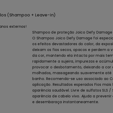
elos (Shampoo + Leave-in)
anos externos!
Shampoo de proteção Joico Defy Damage
O Shampoo Joico Defy Damage foi especial
os efeitos devastadores do calor, da expos
deixam os fios secos, opacos e perdem a v
da cor, mantendo ela intacta por mais te
rapidamente a sujeira, impurezas e acúmul
provocar o desbotamento, deixando a cor c
molhados, massageando suavemente até fo
banho. Recomenda-se uso associado ao Co
aplicação. Resultados esperados Fios mais b
aparência saudável. Livre de sulfatos SLS /
aparência de cabelo vivo. Ajuda a prevenir
e desembaraça instantaneamente.