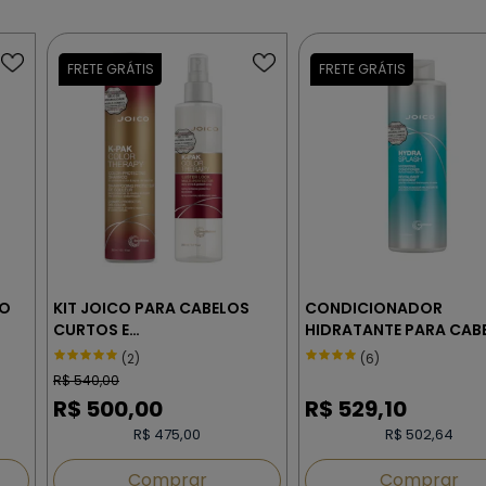
ÃO
KIT JOICO PARA CABELOS
CONDICIONADOR
CURTOS E
HIDRATANTE PARA CAB
AK
MULTIPROCESSADOS
FINOS - JOICO HYDRA
(2)
(6)
SPLASH 1000 ml
R$
540,00
R$
500,00
R$
529,10
R$ 475,00
R$ 502,64
Comprar
Comprar