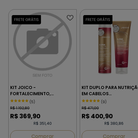
KIT JOICO -
KIT DUPLO PARA NUTRIÇ
FORTALECIMENTO,
EM CABELOS
PROTEÇÃO E NUTRIÇÃO PARA
MULTIPROCESSADOS K-P
(5)
(9)
CABELOS COM QUÍMICA
COLOR THERAPY JOICO
R$
1.192,80
R$
471,00
R$
369,90
R$
400,90
R$ 351,40
R$ 380,86
Comprar
Comprar