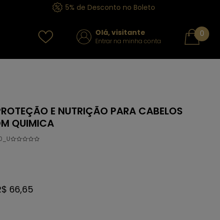
5% de Desconto no Boleto
Olá, visitante
0
Entrar na minha conta
 PROTEÇÃO E NUTRIÇÃO PARA CABELOS
OM QUIMICA
0_U
R$ 66,65