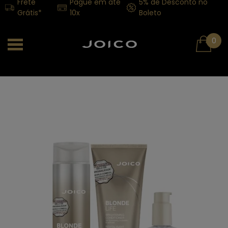
Frete
Pague em até
5% de Desconto no
Grátis*
10x
Boleto
0