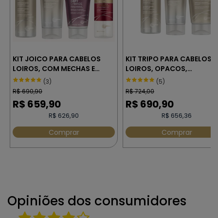
KIT JOICO PARA CABELOS
KIT TRIPO PARA CABELOS
LOIROS, COM MECHAS E
LOIROS, OPACOS,
DANIFICADOS
DESCOLORIDOS E COM
(3)
(5)
ACÚMULO DE RESÍDUOS
R$
690,90
R$
724,00
BLONDE LIFE JOICO
R$
659,90
R$
690,90
R$ 626,90
R$ 656,36
Comprar
Comprar
Opiniões dos consumidores