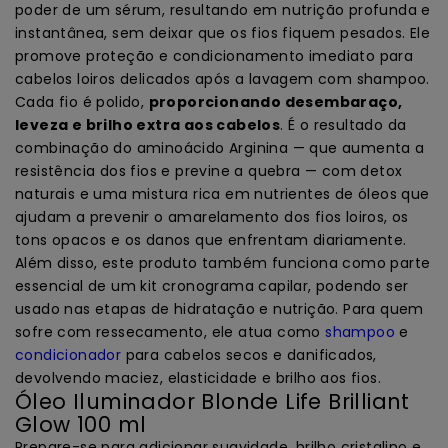
poder de um sérum, resultando em nutrição profunda e
instantânea, sem deixar que os fios fiquem pesados. Ele
promove proteção e condicionamento imediato para
cabelos loiros delicados após a lavagem com shampoo.
Cada fio é polido,
proporcionando desembaraço,
leveza e brilho extra aos cabelos
. É o resultado da
combinação do aminoácido Arginina — que aumenta a
resistência dos fios e previne a quebra — com detox
naturais e uma mistura rica em nutrientes de óleos que
ajudam a prevenir o amarelamento dos fios loiros, os
tons opacos e os danos que enfrentam diariamente.
Além disso, este produto também funciona como parte
essencial de um kit cronograma capilar, podendo ser
usado nas etapas de hidratação e nutrição. Para quem
sofre com ressecamento, ele atua como
shampoo
e
condicionador
para cabelos secos e danificados,
devolvendo maciez, elasticidade e brilho aos fios.
Óleo Iluminador Blonde Life Brilliant
Glow 100 ml
Prepare-se para adicionar suavidade, brilho cristalino e