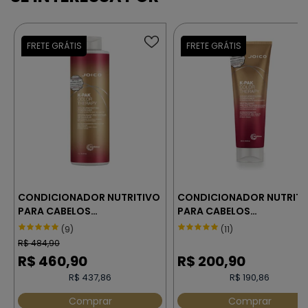
CONDICIONADOR NUTRITIVO
CONDICIONADOR NUTRITI
PARA CABELOS
PARA CABELOS
MULTIPROCESSADOS –
MULTIPROCESSADOS –
(9)
(11)
JOICO K-PAK COLOR
JOICO K-PAK COLOR
R$
484,90
THERAPY 1000 ml
THERAPY 250 ml
R$
460,90
R$
200,90
R$ 437,86
R$ 190,86
Comprar
Comprar