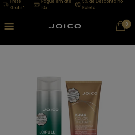
Frete
Pague em até
5% de Desconto no
Grátis*
10x
Boleto
0