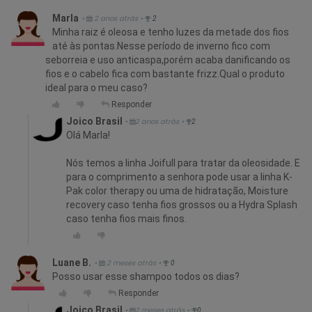
Marla
•
2 anos atrás
•
2
Minha raiz é oleosa e tenho luzes da metade dos fios
até às pontas.Nesse período de inverno fico com
seborreia e uso anticaspa,porém acaba danificando os
fios e o cabelo fica com bastante frizz.Qual o produto
ideal para o meu caso?
Responder
Joico Brasil
•
2 anos atrás
•
2
Olá Marla!
Nós temos a linha Joifull para tratar da oleosidade. E
para o comprimento a senhora pode usar a linha K-
Pak color therapy ou uma de hidratação, Moisture
recovery caso tenha fios grossos ou a Hydra Splash
caso tenha fios mais finos.
Luane B.
•
2 meses atrás
•
0
Posso usar esse shampoo todos os dias?
Responder
Joico Brasil
•
2 meses atrás
•
0