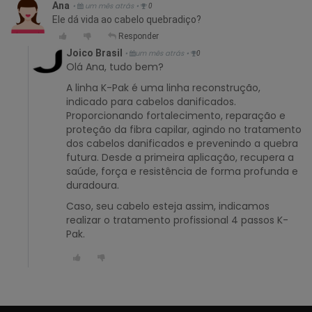
Ana
•
um mês atrás
•
0
Ele dá vida ao cabelo quebradiço?
Responder
Joico Brasil
•
um mês atrás
•
0
Olá Ana, tudo bem?
A linha K-Pak é uma linha reconstrução,
indicado para cabelos danificados.
Proporcionando fortalecimento, reparação e
proteção da fibra capilar, agindo no tratamento
dos cabelos danificados e prevenindo a quebra
futura. Desde a primeira aplicação, recupera a
saúde, força e resistência de forma profunda e
duradoura.
Caso, seu cabelo esteja assim, indicamos
realizar o tratamento profissional 4 passos K-
Pak.