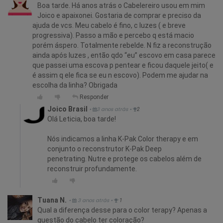
Boa tarde. Há anos atrás o Cabelereiro usou em mim
Joico e apaixonei. Gostaria de comprar e preciso da
ajuda de vcs. Meu cabelo é fino, c luzes ( e breve
progressiva). Passo a mão e percebo q está macio
porém áspero. Totalmente rebelde. N fiz a reconstrução
ainda após luzes , então qdo “eu” escovo em casa parece
que passei uma escova p pentear e ficou daquele jeito( e
é assim q ele fica se eu n escovo). Podem me ajudar na
escolha da linha? Obrigada
Responder
Joico Brasil
•
3 anos atrás
•
2
Olá Leticia, boa tarde!
Nós indicamos a linha K-Pak Color therapy e em
conjunto o reconstrutor K-Pak Deep
penetrating. Nutre e protege os cabelos além de
reconstruir profundamente.
Tuana N.
•
3 anos atrás
•
1
Qual a diferença desse para o color terapy? Apenas a
questão do cabelo ter coloração?