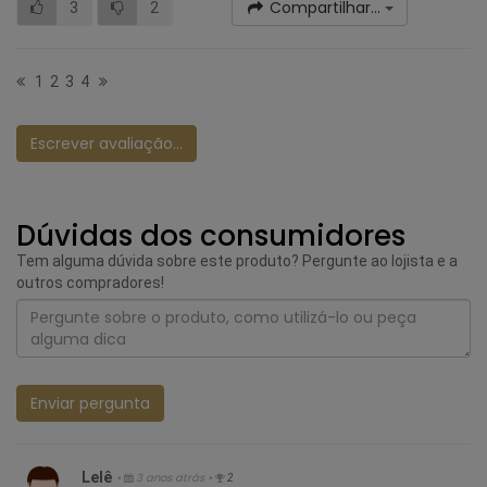
Compartilhar...
3
2
1
2
3
4
Escrever avaliação...
Dúvidas dos consumidores
Tem alguma dúvida sobre este produto? Pergunte ao lojista e a
outros compradores!
Enviar pergunta
Lelê
•
3 anos atrás
•
2