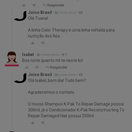
Responder
Joico Brasil
•
3 anos atrás
•
2
Olá Tuana!
A linha Color Therapy é uma linha voltada para
nutrição dos fios.
Isabel
•
4 anos atrás
•
1
Boa noite quanto ml te neste kit
Responder
Joico Brasil
•
4 anos atrás
•
2
Olá Isabel, bom dia! Tudo bem?
Agradecemos o contato.
O nosso Shampoo K-Pak To Repair Damage possui
300ml, já o Condicionador K-Pak Reconstructing To
Repair Damaged Hair possui 250ml.