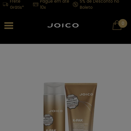
Frete
Pague em até
5% de Desconto no
Grátis*
10x
Boleto
0