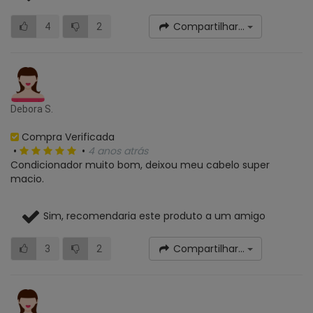
Compartilhar...
4
2
Debora S.
Compra Verificada
•
•
4 anos atrás
Condicionador muito bom, deixou meu cabelo super
macio.
Sim, recomendaria este produto a um amigo
Compartilhar...
3
2