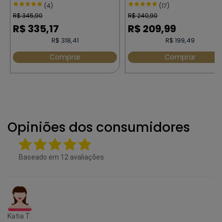
VOLUME - JOICO JOIFULL 100
JOICO JOIFULL 300 ml
(4)
(17)
ml
R$
345,90
R$
240,90
R$
335,17
R$
209,99
R$ 318,41
R$ 199,49
Comprar
Comprar
Opiniões dos consumidores
Baseado em
12
avaliações
Katia T.