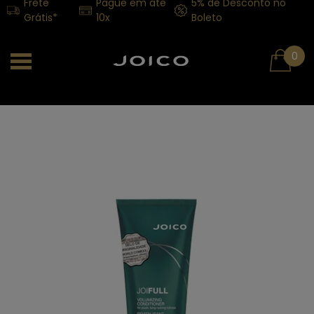
Frete
Pague em até
5% de Desconto no
Grátis*
10x
Boleto
0